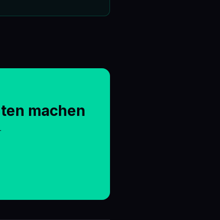
nten machen
r