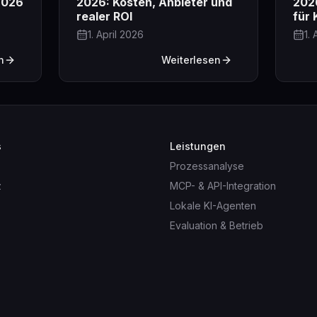
2026
2026: Kosten, Anbieter und
2026
realer ROI
für 
1. April 2026
1.
n
Weiterlesen
s
Leistungen
Prozessanalyse
z
MCP- & API-Integration
Lokale KI-Agenten
Evaluation & Betrieb