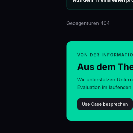
Aus dem Thema einen pr
Geoagenturen 404
VON DER INFORMATI
Aus dem The
Wir unterstützen Untern
Evaluation im laufenden 
Use Case besprechen