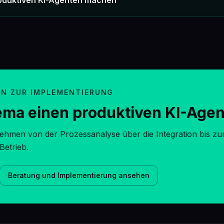
oduktiven KI-Agenten machen
ON ZUR IMPLEMENTIERUNG
ma einen produktiven KI-Age
ehmen von der Prozessanalyse über die Integration bis zu
Betrieb.
Beratung und Implementierung ansehen