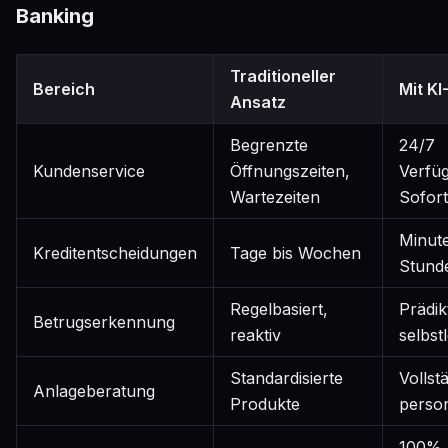
Banking
Traditioneller
Bereich
Mit K
Ansatz
Begrenzte
24/7
Kundenservice
Öffnungszeiten,
Verfüg
Wartezeiten
Sofor
Minute
Kreditentscheidungen
Tage bis Wochen
Stund
Regelbasiert,
Prädikt
Betrugserkennung
reaktiv
selbst
Standardisierte
Vollst
Anlageberatung
Produkte
person
100%