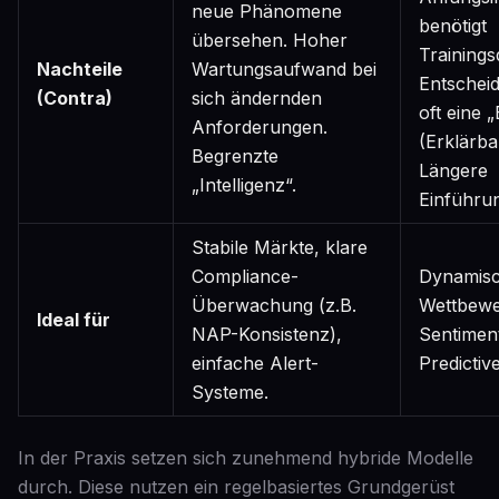
neue Phänomene
benötigt
übersehen. Hoher
Trainings
Nachteile
Wartungsaufwand bei
Entschei
(Contra)
sich ändernden
oft eine 
Anforderungen.
(Erklärbar
Begrenzte
Längere
„Intelligenz“.
Einführu
Stabile Märkte, klare
Compliance-
Dynamisc
Überwachung (z.B.
Wettbewe
Ideal für
NAP-Konsistenz),
Sentimen
einfache Alert-
Predictiv
Systeme.
In der Praxis setzen sich zunehmend hybride Modelle
durch. Diese nutzen ein regelbasiertes Grundgerüst