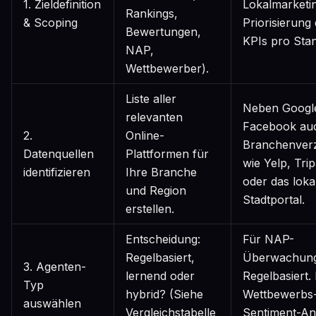
1. Zieldefinition
Lokalmarketi
Rankings,
& Scoping
Priorisierung
Bewertungen,
KPIs pro Stan
NAP,
Wettbewerber).
Liste aller
Neben Googl
relevanten
Facebook au
2.
Online-
Branchenverz
Datenquellen
Plattformen für
wie Yelp, Tri
identifizieren
Ihre Branche
oder das loka
und Region
Stadtportal.
erstellen.
Entscheidung:
Für NAP-
Regelbasiert,
Überwachung
3. Agenten-
lernend oder
Regelbasiert.
Typ
hybrid? (Siehe
Wettbewerbs
auswählen
Vergleichstabelle
Sentiment-An