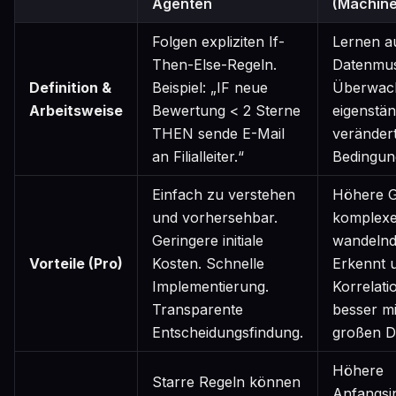
Agenten
(Machine
Folgen expliziten If-
Lernen a
Then-Else-Regeln.
Datenmus
Definition &
Beispiel: „IF neue
Überwach
Arbeitsweise
Bewertung < 2 Sterne
eigenstän
THEN sende E-Mail
veränder
an Filialleiter.“
Bedingun
Einfach zu verstehen
Höhere G
und vorhersehbar.
komplexe
Geringere initiale
wandelnd
Vorteile (Pro)
Kosten. Schnelle
Erkennt 
Implementierung.
Korrelati
Transparente
besser mi
Entscheidungsfindung.
großen D
Höhere
Starre Regeln können
Anfangsin