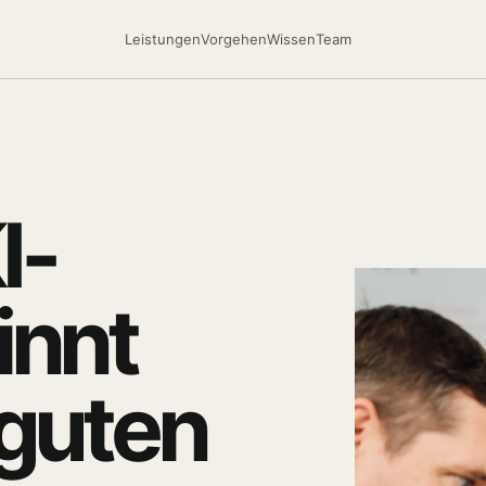
Leistungen
Vorgehen
Wissen
Team
I-
innt
 guten